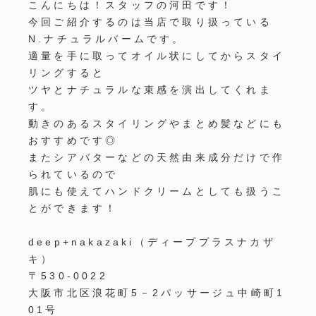
こんにちは！スタッフの河田です！
今回ご紹介するのは当店で取り扱っている
N.ナチュラルバームです。
適量を手に取ってオイル状にしてからスタイ
リングすると
ツヤとナチュラルな束感を演出してくれま
す。
動きのあるスタイリングやまとめ髪などにも
おすすめです◎
またシアバターなどの天然由来成分だけで作
られているので
肌にも使えてハンドクリームとしても扱うこ
とができます！
deep+nakazaki
（ディーププラスナカザ
キ）
〒
530-0022
大阪市北区浪花町
5
－
2
パッサージュ中崎町
1
01
号