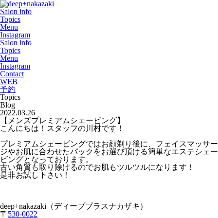
Salon info
Topics
Menu
Instagram
Salon info
Topics
Menu
Instagram
Contact
WEB
予約
Topics
Blog
2022.03.26
【メンズプレミアムシェービング】
こんにちは！スタッフの川村です！
プレミアムシェービングではお顔剃り後に、フェイスマッサー
ジやお肌に合わせたパックをお選び頂ける簡単なエステシェー
ビングとなっております。
古い角質も取り除けるのでお肌もツルツルになります！
是非お試し下さい！
deep+nakazaki
（ディーププラスナカザキ）
〒
530-0022