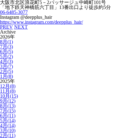
大阪市北区浪花町
5
－
2
パッサージュ中崎町
101
号
「地下鉄天神橋筋六丁目」
13
番出口より徒歩約
5
分
06-6485-3077
Instagram @deepplus_hair
https://www.instagram.com/deepplus_hair/
PREV
NEXT
Archive
2026年
8月(1)
7月(3)
6月(5)
5月(2)
4月(3)
3月(7)
2月(5)
1月(8)
2025年
12月(8)
11月(8)
10月(15)
9月(12)
8月(13)
7月(15)
6月(11)
5月(14)
4月(14)
3月(10)
2月(11)