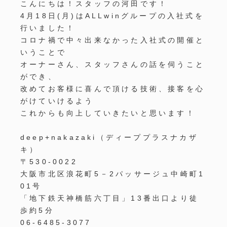
こんにちは！スタッフの河田です！
4月18日(月)はALLwinグループの入社式を
行いました！
コロナ禍で中々出来なかった入社式の開催と
いうことで
オーナーさん、スタッフさんの話を伺うこと
ができ、
改めてお客様に喜んで頂ける技術、接客を心
がけていけるよう
これからも向上していきたいと思います！
deep+nakazaki
（ディーププラスナカザ
キ）
〒
530-0022
大阪市北区浪花町
5
－
2
パッサージュ中崎町
1
01
号
「地下鉄天神橋筋六丁目」
13
番出口より徒
歩約
5
分
06-6485-3077