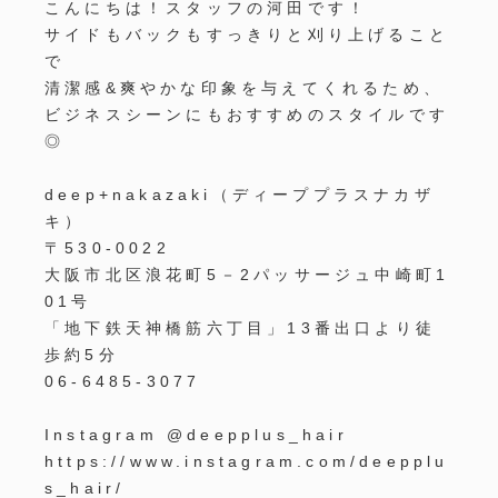
こんにちは！スタッフの河田です！
サイドもバックもすっきりと刈り上げること
で
清潔感&爽やかな印象を与えてくれるため、
ビジネスシーンにもおすすめのスタイルです
◎
deep+nakazaki
（ディーププラスナカザ
キ）
〒
530-0022
大阪市北区浪花町
5
－
2
パッサージュ中崎町
1
01
号
「地下鉄天神橋筋六丁目」
13
番出口より徒
歩約
5
分
06-6485-3077
Instagram @deepplus_hair
https://www.instagram.com/deepplu
s_hair/