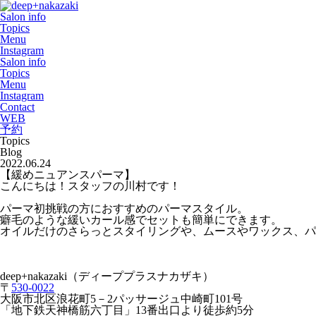
Salon info
Topics
Menu
Instagram
Salon info
Topics
Menu
Instagram
Contact
WEB
予約
Topics
Blog
2022.06.24
【緩めニュアンスパーマ】
こんにちは！スタッフの川村です！
パーマ初挑戦の方におすすめのパーマスタイル。
癖毛のような緩いカール感でセットも簡単にできます。
オイルだけのさらっとスタイリングや、ムースやワックス、
deep+nakazaki
（ディーププラスナカザキ）
〒
530-0022
大阪市北区浪花町
5
－
2
パッサージュ中崎町
101
号
「地下鉄天神橋筋六丁目」
13
番出口より徒歩約
5
分