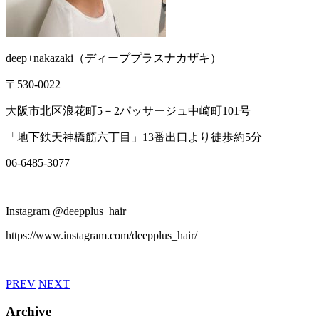
deep+nakazaki
（ディーププラスナカザキ）
〒
530-0022
大阪市北区浪花町
5
－
2
パッサージュ中崎町
101
号
「地下鉄天神橋筋六丁目」
13
番出口より徒歩約
5
分
06-6485-3077
Instagram @deepplus_hair
https://www.instagram.com/deepplus_hair/
PREV
NEXT
Archive