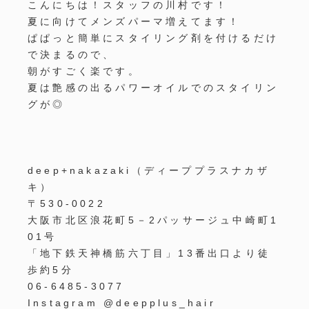
こんにちは！スタッフの川村です！
夏に向けてメンズパーマ増えてます！
ぱぱっと簡単にスタイリング剤を付けるだけ
で決まるので、
朝がすごく楽です。
夏は艶感の出るパワーオイルでのスタイリン
グが◎
deep+nakazaki
（ディーププラスナカザ
キ）
〒
530-0022
大阪市北区浪花町
5
－
2
パッサージュ中崎町
1
01
号
「地下鉄天神橋筋六丁目」
13
番出口より徒
歩約
5
分
06-6485-3077
Instagram @deepplus_hair