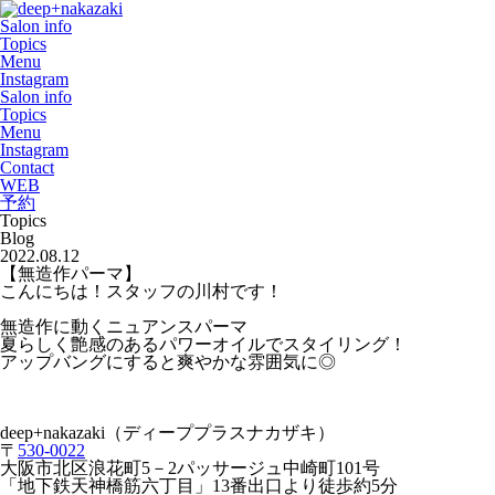
Salon info
Topics
Menu
Instagram
Salon info
Topics
Menu
Instagram
Contact
WEB
予約
Topics
Blog
2022.08.12
【無造作パーマ】
こんにちは！スタッフの川村です！
無造作に動くニュアンスパーマ
夏らしく艶感のあるパワーオイルでスタイリング！
アップバングにすると爽やかな雰囲気に◎
deep+nakazaki
（ディーププラスナカザキ）
〒
530-0022
大阪市北区浪花町
5
－
2
パッサージュ中崎町
101
号
「地下鉄天神橋筋六丁目」
13
番出口より徒歩約
5
分