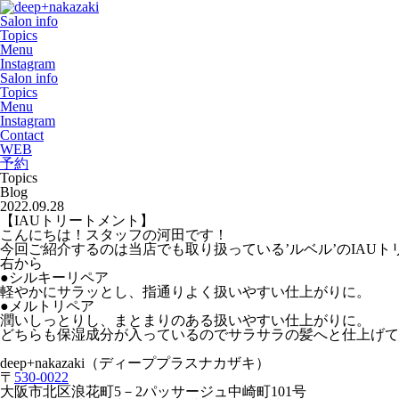
Salon info
Topics
Menu
Instagram
Salon info
Topics
Menu
Instagram
Contact
WEB
予約
Topics
Blog
2022.09.28
【IAUトリートメント】
こんにちは！スタッフの河田です！
今回ご紹介するのは当店でも取り扱っている’ルベル’のIAU
右から
●シルキーリペア
軽やかにサラッとし、指通りよく扱いやすい仕上がりに。
●メルトリペア
潤いしっとりし、まとまりのある扱いやすい仕上がりに。
どちらも保湿成分が入っているのでサラサラの髪へと仕上げて
deep+nakazaki
（ディーププラスナカザキ）
〒
530-0022
大阪市北区浪花町
5
－
2
パッサージュ中崎町
101
号