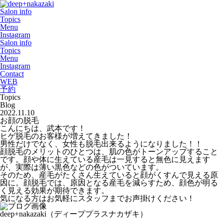
Salon info
Topics
Menu
Instagram
Salon info
Topics
Menu
Instagram
Contact
WEB
予約
Topics
Blog
2022.11.10
お顔の脱毛
こんにちは、武本です！
ヒゲ脱毛のお客様が増えてきました！
男性だけでなく、女性も脱毛出来るようになりました！！
顔脱毛のメリットのひとつは、肌の色がトーンアップすること
です。顔や体に生えている産毛は一見すると無色に見えます
が、実際は薄い黒色などの色がついています。
そのため、産毛がたくさん生えていると顔がくすんで見える原
因に。顔脱毛では、原因となる産毛を減らすため、顔色が明る
く見える効果が期待できます。
気になる方はお気軽にスタッフまでお声掛けください！
deep+nakazaki
（ディーププラスナカザキ）