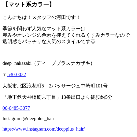
【マット系カラー】
こんにちは！スタッフの河田です！
季節を問わず人気なマット系カラーは
赤みやオレンジの色素を抑えてくれるくすみカラーなので
透明感もバッチリな人気のスタイルです◎
deep+nakazaki
（ディーププラスナカザキ）
〒
530-0022
大阪市北区浪花町
5
－
2
パッサージュ中崎町
101
号
「地下鉄天神橋筋六丁目」
13
番出口より徒歩約
5
分
06-6485-3077
Instagram @deepplus_hair
https://www.instagram.com/deepplus_hair/