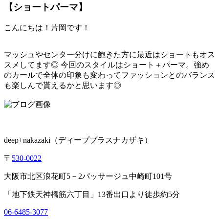
【ショートパーマ】
こんにちは！片岡です！
マッシュやセンター分けに飽きた方に最近はショートもオス
スメしてます◎ 今回のスタイルはショート＋パーマ。強め
のカールで全体の印象も変わってファッションとのバランス
も楽しんで貰えるかと思います◎
deep+nakazaki
（ディーププラスナカザキ）
〒
530-0022
大阪市北区浪花町
5
－
2
パッサージュ中崎町
101
号
「地下鉄天神橋筋六丁目」
13
番出口より徒歩約
5
分
06-6485-3077