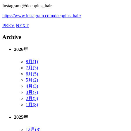
Instagram @deepplus_hair
https://www.instagram.com/deepplus_hair/
PREV
NEXT
Archive
2026年
8月(1)
7月(3)
6月(5)
5月(2)
4月(3)
3月(7)
2月(5)
1月(8)
2025年
12月(8)