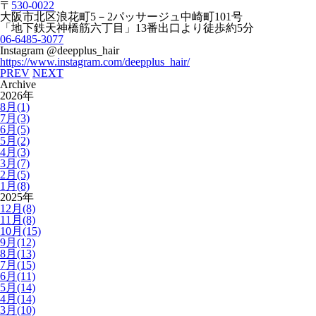
〒
530-0022
大阪市北区浪花町
5
－
2
パッサージュ中崎町
101
号
「地下鉄天神橋筋六丁目」
13
番出口より徒歩約
5
分
06-6485-3077
Instagram @deepplus_hair
https://www.instagram.com/deepplus_hair/
PREV
NEXT
Archive
2026年
8月(1)
7月(3)
6月(5)
5月(2)
4月(3)
3月(7)
2月(5)
1月(8)
2025年
12月(8)
11月(8)
10月(15)
9月(12)
8月(13)
7月(15)
6月(11)
5月(14)
4月(14)
3月(10)