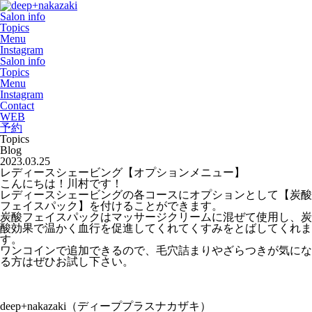
Salon info
Topics
Menu
Instagram
Salon info
Topics
Menu
Instagram
Contact
WEB
予約
Topics
Blog
2023.03.25
レディースシェービング【オプションメニュー】
こんにちは！川村です！
レディースシェービングの各コースにオプションとして【炭酸
フェイスパック】を付けることができます。
炭酸フェイスパックはマッサージクリームに混ぜて使用し、炭
酸効果で温かく血行を促進してくれてくすみをとばしてくれま
す。
ワンコインで追加できるので、毛穴詰まりやざらつきが気にな
る方はぜひお試し下さい。
deep+nakazaki
（ディーププラスナカザキ）