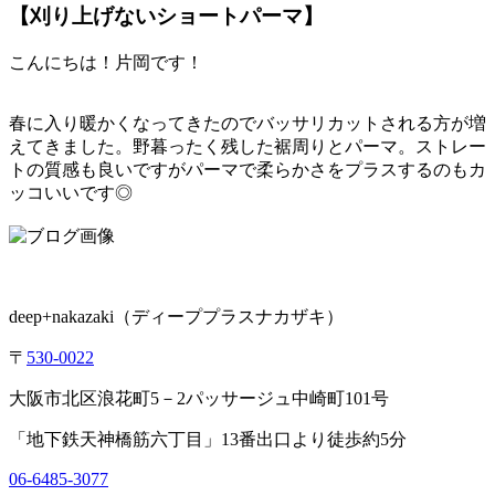
【刈り上げないショートパーマ】
こんにちは！片岡です！
春に入り暖かくなってきたのでバッサリカットされる方が増
えてきました。野暮ったく残した裾周りとパーマ。ストレー
トの質感も良いですがパーマで柔らかさをプラスするのもカ
ッコいいです◎
deep+nakazaki
（ディーププラスナカザキ）
〒
530-0022
大阪市北区浪花町
5
－
2
パッサージュ中崎町
101
号
「地下鉄天神橋筋六丁目」
13
番出口より徒歩約
5
分
06-6485-3077