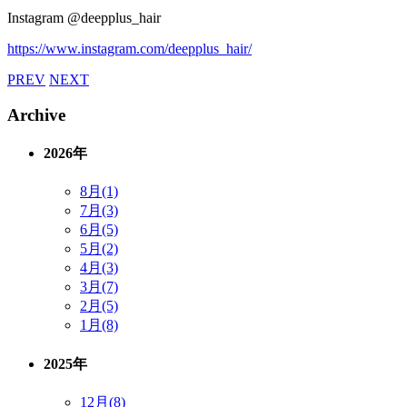
Instagram @deepplus_hair
https://www.instagram.com/deepplus_hair/
PREV
NEXT
Archive
2026年
8月(1)
7月(3)
6月(5)
5月(2)
4月(3)
3月(7)
2月(5)
1月(8)
2025年
12月(8)