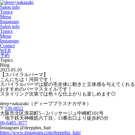
Salon info
Topics
Menu
Instagram
Salon info
Topics
Menu
Instagram
Contact
WEB
予約
Topics
Blog
2023.05.10
【スパイラルパーマ】
こんにちは！河田です！
スパイラルパーマは髪の毛全体に動きと立体感を与えてくれる
おすすめのパーマスタイルです！
スタイリング次第では色々な仕上がりも楽しめます◎
deep+nakazaki
（ディーププラスナカザキ）
〒
530-0022
大阪市北区浪花町
5
－
2
パッサージュ中崎町
101
号
「地下鉄天神橋筋六丁目」
13
番出口より徒歩約
5
分
06-6485-3077
Instagram @deepplus_hair
https://www.instagram.com/deepplus_hair/