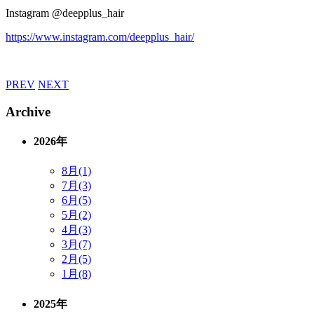
Instagram @deepplus_hair
https://www.instagram.com/deepplus_hair/
PREV
NEXT
Archive
2026年
8月(1)
7月(3)
6月(5)
5月(2)
4月(3)
3月(7)
2月(5)
1月(8)
2025年