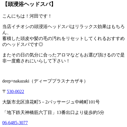
【頭浸浴ヘッドスパ】
こんにちは！河田です！
当店イチオシの頭浸浴ヘッドスパはリラックス効果はもちろ
ん、
蓄積した頭皮や髪の毛の汚れをリセットしてくれるおすすめ
のヘッドスパです◎
またその日の気分に合ったアロマなどもお選び頂けるので是
非一度癒されにいらして下さい！
deep+nakazaki
（ディーププラスナカザキ）
〒
530-0022
大阪市北区浪花町
5
－
2
パッサージュ中崎町
101
号
「地下鉄天神橋筋六丁目」
13
番出口より徒歩約
5
分
06-6485-3077