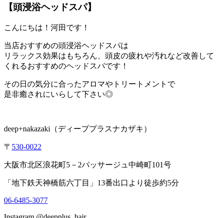
【頭浸浴ヘッドスパ】
こんにちは！河田です！
当店おすすめの頭浸浴ヘッドスパは
リラックス効果はもちろん、頭皮の疲れや汚れなど改善して
くれるおすすめのヘッドスパです！
その日の気分に合ったアロマやトリートメントで
是非癒されにいらして下さい◎
deep+nakazaki
（ディーププラスナカザキ）
〒
530-0022
大阪市北区浪花町
5
－
2
パッサージュ中崎町
101
号
「地下鉄天神橋筋六丁目」
13
番出口より徒歩約
5
分
06-6485-3077
Instagram @deepplus_hair