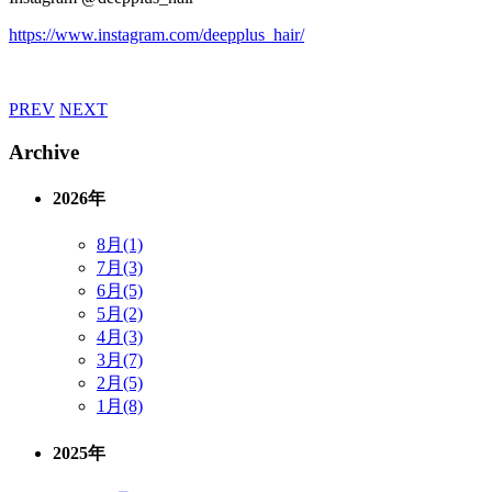
https://www.instagram.com/deepplus_hair/
PREV
NEXT
Archive
2026年
8月(1)
7月(3)
6月(5)
5月(2)
4月(3)
3月(7)
2月(5)
1月(8)
2025年