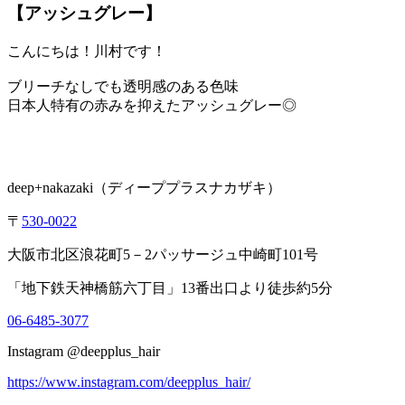
【アッシュグレー】
こんにちは！川村です！
ブリーチなしでも透明感のある色味
日本人特有の赤みを抑えたアッシュグレー◎
deep+nakazaki
（ディーププラスナカザキ）
〒
530-0022
大阪市北区浪花町
5
－
2
パッサージュ中崎町
101
号
「地下鉄天神橋筋六丁目」
13
番出口より徒歩約
5
分
06-6485-3077
Instagram @deepplus_hair
https://www.instagram.com/deepplus_hair/