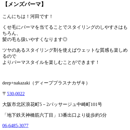
【メンズパーマ】
こんにちは！河田です！
くせ毛にパーマを当てることでスタイリングのしやすさはも
ちろん、
髪の毛も扱いやすくなります◎
ツヤのあるスタイリング剤を使えばウェットな質感も楽しめ
るので
よりパーマスタイルを楽しむことができます！
deep+nakazaki
（ディーププラスナカザキ）
〒
530-0022
大阪市北区浪花町
5
－
2
パッサージュ中崎町
101
号
「地下鉄天神橋筋六丁目」
13
番出口より徒歩約
5
分
06-6485-3077