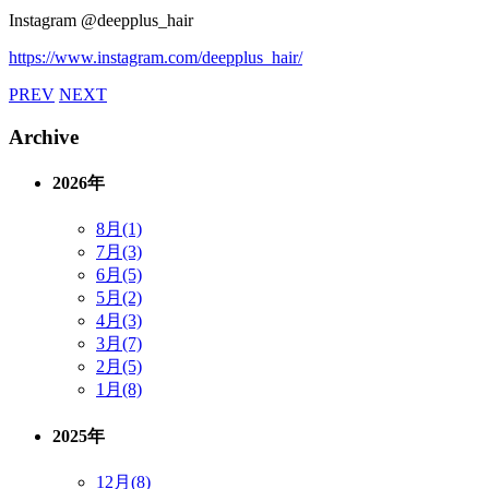
Instagram @deepplus_hair
https://www.instagram.com/deepplus_hair/
PREV
NEXT
Archive
2026年
8月(1)
7月(3)
6月(5)
5月(2)
4月(3)
3月(7)
2月(5)
1月(8)
2025年
12月(8)