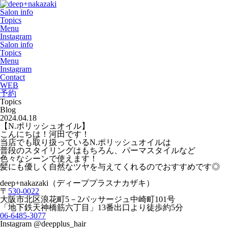
Salon info
Topics
Menu
Instagram
Salon info
Topics
Menu
Instagram
Contact
WEB
予約
Topics
Blog
2024.04.18
【N.ポリッシュオイル】
こんにちは！河田です！
当店でも取り扱っているN.ポリッシュオイルは
普段のスタイリングはもちろん、パーマスタイルなど
色々なシーンで使えます！
髪にも優しく自然なツヤを与えてくれるのでおすすめです◎
deep+nakazaki
（ディーププラスナカザキ）
〒
530-0022
大阪市北区浪花町
5
－
2
パッサージュ中崎町
101
号
「地下鉄天神橋筋六丁目」
13
番出口より徒歩約
5
分
06-6485-3077
Instagram @deepplus_hair