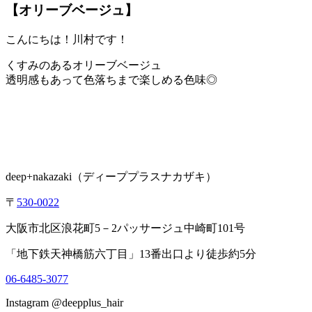
【オリーブベージュ】
こんにちは！川村です！
くすみのあるオリーブベージュ
透明感もあって色落ちまで楽しめる色味◎
deep+nakazaki
（ディーププラスナカザキ）
〒
530-0022
大阪市北区浪花町
5
－
2
パッサージュ中崎町
101
号
「地下鉄天神橋筋六丁目」
13
番出口より徒歩約
5
分
06-6485-3077
Instagram @deepplus_hair