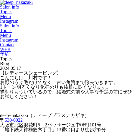
Salon info
Topics
Menu
Instagram
Salon info
Topics
Menu
Instagram
Contact
WEB
予約
Topics
Blog
2024.05.17
【レディースシェービング】
こんにちは！川村です！
お顔のうぶ毛だけでなく、古い角質まで除去できます。
1トーン明るくなり化粧のりも抜群に良くなります。
襟剃りもついているので、結婚式の前や大事な予定の前にぜひ
お試しください！
deep+nakazaki
（ディーププラスナカザキ）
〒
530-0022
大阪市北区浪花町
5
－
2
パッサージュ中崎町
101
号
「地下鉄天神橋筋六丁目」
13
番出口より徒歩約
5
分