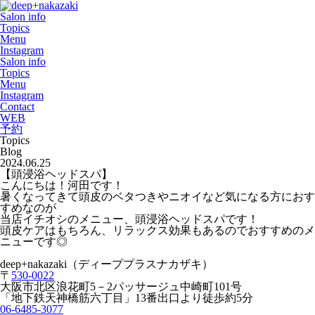
Salon info
Topics
Menu
Instagram
Salon info
Topics
Menu
Instagram
Contact
WEB
予約
Topics
Blog
2024.06.25
【頭浸浴ヘッドスパ】
こんにちは！河田です！
暑くなってきて頭皮のベタつきやニオイなど気になる方におす
すめなのが
当店イチオシのメニュー、頭浸浴ヘッドスパです！
頭皮ケアはもちろん、リラックス効果もあるのでおすすめのメ
ニューです◎
deep+nakazaki
（ディーププラスナカザキ）
〒
530-0022
大阪市北区浪花町
5
－
2
パッサージュ中崎町
101
号
「地下鉄天神橋筋六丁目」
13
番出口より徒歩約
5
分
06-6485-3077