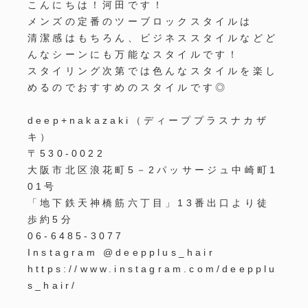
こんにちは！河田です！
メンズの定番のツーブロックスタイルは
清潔感はもちろん、ビジネススタイルなどど
んなシーンにも万能なスタイルです！
スタイリング次第では色んなスタイルを楽し
めるのでおすすめのスタイルです◎
deep+nakazaki
（ディーププラスナカザ
キ）
〒
530-0022
大阪市北区浪花町
5
－
2
パッサージュ中崎町
1
01
号
「地下鉄天神橋筋六丁目」
13
番出口より徒
歩約
5
分
06-6485-3077
Instagram @deepplus_hair
https://www.instagram.com/deepplu
s_hair/