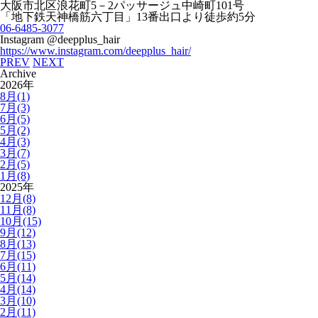
大阪市北区浪花町5－2パッサージュ中崎町101号
「地下鉄天神橋筋六丁目」13番出口より徒歩約5分
06-6485-3077
Instagram @deepplus_hair
https://www.instagram.com/deepplus_hair/
PREV
NEXT
Archive
2026年
8月(1)
7月(3)
6月(5)
5月(2)
4月(3)
3月(7)
2月(5)
1月(8)
2025年
12月(8)
11月(8)
10月(15)
9月(12)
8月(13)
7月(15)
6月(11)
5月(14)
4月(14)
3月(10)
2月(11)