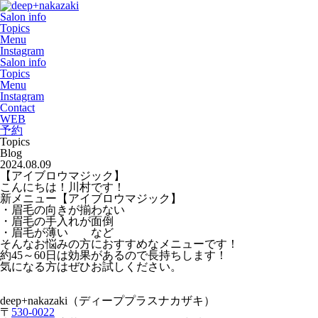
Salon info
Topics
Menu
Instagram
Salon info
Topics
Menu
Instagram
Contact
WEB
予約
Topics
Blog
2024.08.09
【アイブロウマジック】
こんにちは！川村です！
新メニュー【アイブロウマジック】
・眉毛の向きが揃わない
・眉毛の手入れが面倒
・眉毛が薄い など
そんなお悩みの方におすすめなメニューです！
約45～60日は効果があるので長持ちします！
気になる方はぜひお試しください。
deep+nakazaki（ディーププラスナカザキ）
〒
530-0022