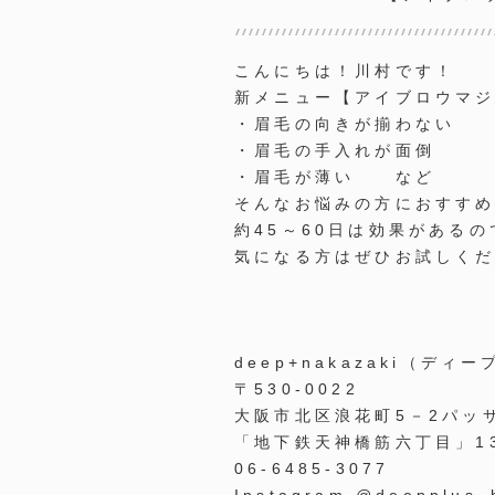
こんにちは！川村です！
新メニュー【アイブロウマ
・眉毛の向きが揃わない
・眉毛の手入れが面倒
・眉毛が薄い など
そんなお悩みの方におすす
約45～60日は効果がある
気になる方はぜひお試しく
deep+nakazaki（デ
〒
530-0022
大阪市北区浪花町5－2パッ
「地下鉄天神橋筋六丁目」1
06-6485-3077