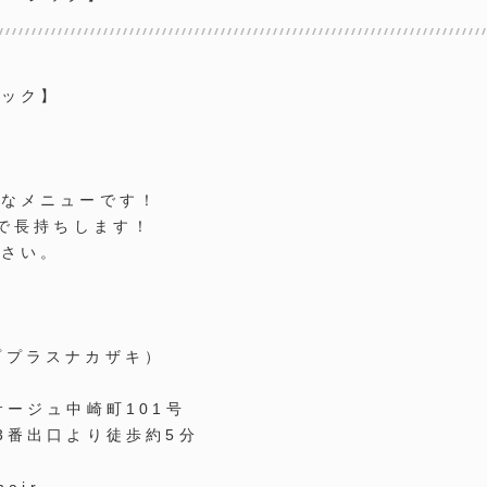
ジック】
めなメニューです！
ので長持ちします！
ださい。
ィーププラスナカザキ）
サージュ中崎町101号
3番出口より徒歩約5分