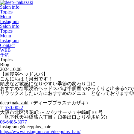
Salon info
Topics
Menu
Instagram
Salon info
Topics
Menu
Instagram
Contact
WEB
予約
Topics
Blog
2024.10.08
【頭浸浴ヘッドスパ】
こんにちは！河田です！
頭皮など敏感になりやすい季節の変わり目に
おすすめな頭浸浴ヘッドスパは半個室でゆっくりと出来るので
リラックスしたい方におすすめのメニューとなっております◎
deep+nakazaki
（ディーププラスナカザキ）
〒
530-0022
大阪市北区浪花町
5
－
2
パッサージュ中崎町
101
号
「地下鉄天神橋筋六丁目」
13
番出口より徒歩約
5
分
06-6485-3077
Instagram @deepplus_hair
https://www.instagram.com/deepplus_hair/