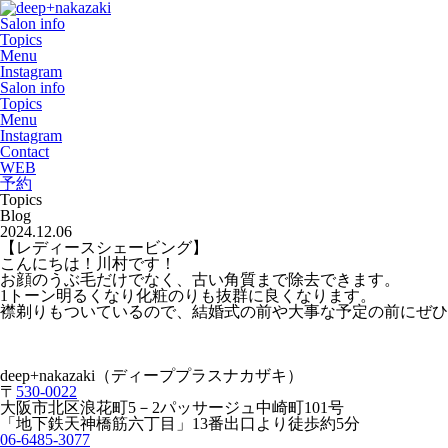
Salon info
Topics
Menu
Instagram
Salon info
Topics
Menu
Instagram
Contact
WEB
予約
Topics
Blog
2024.12.06
【レディースシェービング】
こんにちは！川村です！
お顔のうぶ毛だけでなく、古い角質まで除去できます。
1トーン明るくなり化粧のりも抜群に良くなります。
襟剃りもついているので、結婚式の前や大事な予定の前にぜひ
deep+nakazaki（ディーププラスナカザキ）
〒
530-0022
大阪市北区浪花町5－2パッサージュ中崎町101号
「地下鉄天神橋筋六丁目」13番出口より徒歩約5分
06-6485-3077