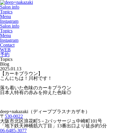
Salon info
Topics
Menu
Instagram
Salon info
Topics
Menu
Instagram
Contact
WEB
予約
Topics
Blog
2025.01.13
【カーキブラウン】
こんにちは！川村です！
落ち着いた色味のカーキブラウン
日本人特有の赤みを抑えた色味◎
deep+nakazaki（ディーププラスナカザキ）
〒
530-0022
大阪市北区浪花町5－2パッサージュ中崎町101号
「地下鉄天神橋筋六丁目」13番出口より徒歩約5分
06-6485-3077