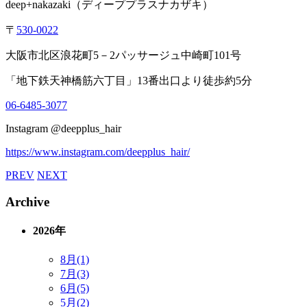
deep+nakazaki（ディーププラスナカザキ）
〒
530-0022
大阪市北区浪花町5－2パッサージュ中崎町101号
「地下鉄天神橋筋六丁目」13番出口より徒歩約5分
06-6485-3077
Instagram @deepplus_hair
https://www.instagram.com/deepplus_hair/
PREV
NEXT
Archive
2026年
8月(1)
7月(3)
6月(5)
5月(2)