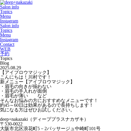
Salon info
Topics
Menu
Instagram
Salon info
Topics
Menu
Instagram
Contact
WEB
予約
Topics
Blog
2025.08.29
【アイブロウマジック】
こんにちは！川村です！
新メニュー【アイブロウマジック】
・眉毛の向きが揃わない
・眉毛の手入れが面倒
・眉毛が薄い など
そんなお悩みの方におすすめなメニューです！
約45～60日は効果があるので長持ちします！
気になる方はぜひお試しください。
deep+nakazaki（ディーププラスナカザキ）
〒530-0022
大阪市北区浪花町5－2パッサージュ中崎町101号