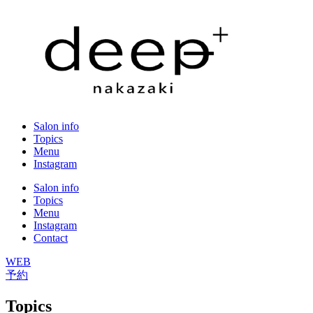
Salon info
Topics
Menu
Instagram
Salon info
Topics
Menu
Instagram
Contact
WEB
予約
Topics