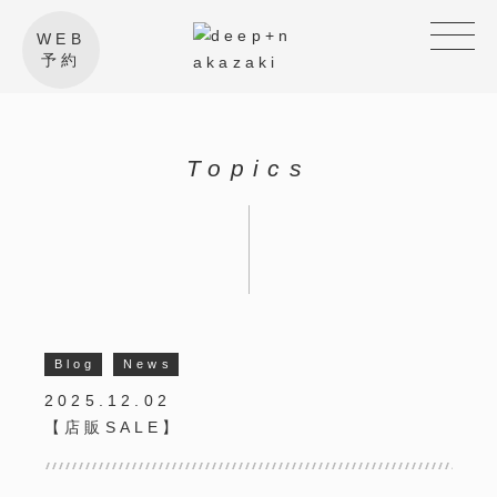
WEB
予約
Topics
Blog
News
2025.12.02
【店販SALE】