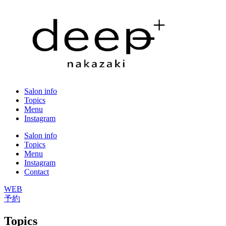
Salon info
Topics
Menu
Instagram
Salon info
Topics
Menu
Instagram
Contact
WEB
予約
Topics