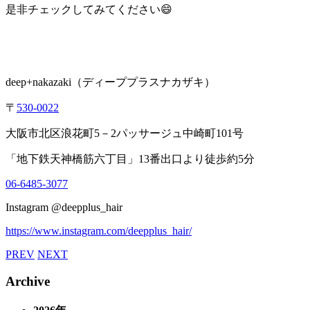
是非チェックしてみてください😄
deep+nakazaki
（ディーププラスナカザキ）
〒
530-0022
大阪市北区浪花町
5
－
2
パッサージュ中崎町
101
号
「地下鉄天神橋筋六丁目」
13
番出口より徒歩約
5
分
06-6485-3077
Instagram @deepplus_hair
https://www.instagram.com/deepplus_hair/
PREV
NEXT
Archive