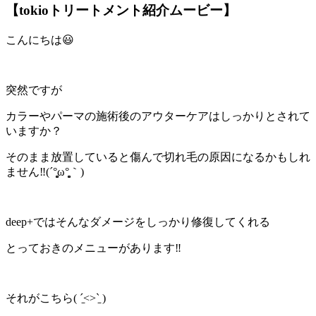
【tokioトリートメント紹介ムービー】
こんにちは😃
突然ですが
カラーやパーマの施術後のアウターケアはしっかりとされて
いますか？
そのまま放置していると傷んで切れ毛の原因になるかもしれ
ません‼️(´°̥̥̥̥̥̥̥̥ω°̥̥̥̥̥̥̥̥｀)
deep+ではそんなダメージをしっかり修復してくれる
とっておきのメニューがあります‼️
それがこちら( ˊ̱˂˃ˋ̱ )