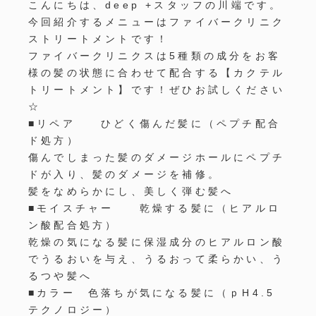
こんにちは、
deep +
スタッフの川端です。
今回紹介するメニューはファイバークリニク
ストリートメントです！
ファイバークリニクス
は
5
種類の成分をお客
様の髪の状態に合わせて配合する【カクテル
トリートメント】です！ぜひお試しください
☆
■
リペア ひどく傷んだ髪に（ペプチ配合
ド処方）
傷んでしまった髪のダメージホールにペプチ
ドが入り、髪のダメージを補修。
髪をなめらかにし、美しく弾む髪へ
■
モイスチャー 乾燥する髪に（ヒアルロ
ン酸配合処方）
乾燥の気になる髪に保湿成分のヒアルロン酸
でうるおいを与え、うるおって柔らかい、う
るつや髪へ
■
カラー 色落ちが気になる髪に（ｐ
H4.5
テクノロジー）