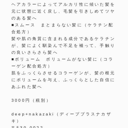
ヘアカラーによってアルカリ性に傾いた髪を
元に状態に近く戻し、毛髪を引きしめてツヤ
のある髪へ
■
スムース まとまらない髪に（ケラチン配
合処方）
髪や肌の角質に含まれる成分であるケラチン
が、髪によく馴染んで不足を補って、手触り
の良いさらさら髪へ
■
ボリューム ボリュームがない髪に（コラ
ーゲン配合処方）
肌をふっくらさせるコラーゲンが、髪の根元
にボリュームを与え、ふっくらとした自信に
あふれた髪へ
3000円（税別）
deep+nakazaki
（ディーププラスナカザ
キ）
〒
530-0022