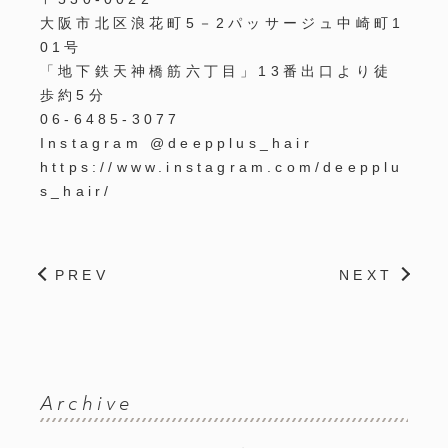
大阪市北区浪花町
5
－
2
パッサージュ中崎町
1
01
号
「地下鉄天神橋筋六丁目」
13
番出口より徒
歩約
5
分
06-6485-3077
Instagram @deepplus_hair
https://www.instagram.com/deepplu
s_hair/
PREV
NEXT
Archive