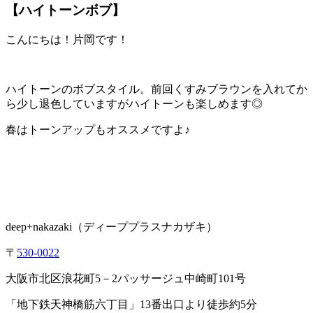
【ハイトーンボブ】
こんにちは！片岡です！
ハイトーンのボブスタイル。前回くすみブラウンを入れてか
ら少し退色していますがハイトーンも楽しめます◎
春はトーンアップもオススメですよ♪
deep+nakazaki
（ディーププラスナカザキ）
〒
530-0022
大阪市北区浪花町
5
－
2
パッサージュ中崎町
101
号
「地下鉄天神橋筋六丁目」
13
番出口より徒歩約
5
分