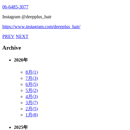
06-6485-3077
Instagram @deepplus_hair
https://www.instagram.com/deepplus_hair/
PREV
NEXT
Archive
2026年
8月(1)
7月(3)
6月(5)
5月(2)
4月(3)
3月(7)
2月(5)
1月(8)
2025年