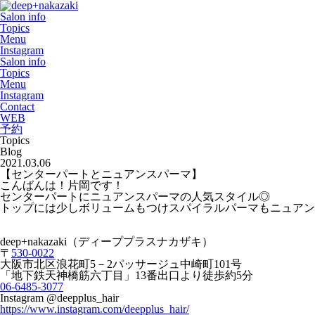
Salon info
Topics
Menu
Instagram
Salon info
Topics
Menu
Instagram
Contact
WEB
予約
Topics
Blog
2021.03.06
【センターパートとニュアンスパーマ】
こんばんは！片岡です！
センターパートにニュアンスパーマの人気スタイル◎
トップには少しボリュームもつけスパイラルパーマもニュアン
deep+nakazaki
（ディーププラスナカザキ）
〒
530-0022
大阪市北区浪花町
5
－
2
パッサージュ中崎町
101
号
「地下鉄天神橋筋六丁目」
13
番出口より徒歩約
5
分
06-6485-3077
Instagram @deepplus_hair
https://www.instagram.com/deepplus_hair/