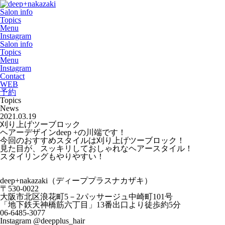
Salon info
Topics
Menu
Instagram
Salon info
Topics
Menu
Instagram
Contact
WEB
予約
Topics
News
2021.03.19
刈り上げツーブロック
ヘアーデザインdeep +の川端です！
今回のおすすめスタイルは刈り上げツーブロック！
見た目が、スッキリしておしゃれなヘアースタイル！
スタイリングもやりやすい！
deep+nakazaki
（ディーププラスナカザキ）
〒
530-0022
大阪市北区浪花町
5
－
2
パッサージュ中崎町
101
号
「地下鉄天神橋筋六丁目」
13
番出口より徒歩約
5
分
06-6485-3077
Instagram @deepplus_hair