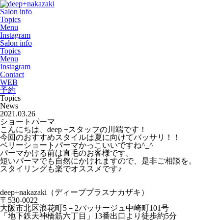
Salon info
Topics
Menu
Instagram
Salon info
Topics
Menu
Instagram
Contact
WEB
予約
Topics
News
2021.03.26
ショートパーマ
こんにちは、deep +スタッフの川端です！
今回のおすすめスタイルは夏に向けてバッサリ！！
ベリーショートパーマかっこいいですね^_^
パーマかける前は直毛のお客様です。
短いパーマでも自然にかけれますので、是非ご相談を。
スタイリングも楽でオススメです♪
deep+nakazaki
（ディーププラスナカザキ）
〒
530-0022
大阪市北区浪花町
5
－
2
パッサージュ中崎町
101
号
「地下鉄天神橋筋六丁目」
13
番出口より徒歩約
5
分