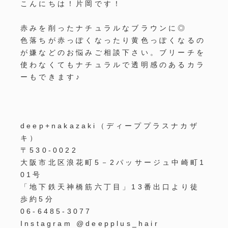
こんにちは！片岡です！
赤みを削ったナチュラルなブラウンに◎
色落ちが赤っぽくなったり黄色っぽくなるの
が嫌などのお悩みご相談下さい。ブリーチを
使わなくてもナチュラルで透明感のあるカラ
ーもできます♪
deep+nakazaki
（ディーププラスナカザ
キ）
〒
530-0022
大阪市北区浪花町
5
－
2
パッサージュ中崎町
1
01
号
「地下鉄天神橋筋六丁目」
13
番出口より徒
歩約
5
分
06-6485-3077
Instagram @deepplus_hair