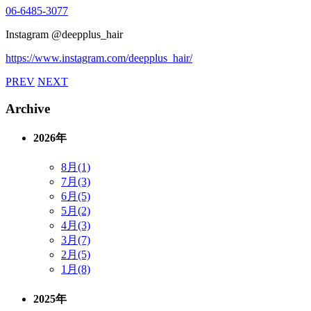
06-6485-3077
Instagram @deepplus_hair
https://www.instagram.com/deepplus_hair/
PREV
NEXT
Archive
2026年
8月(1)
7月(3)
6月(5)
5月(2)
4月(3)
3月(7)
2月(5)
1月(8)
2025年