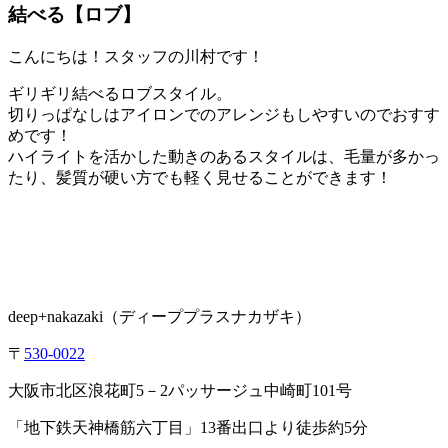
結べる【ロブ】
こんにちは！スタッフの川村です！
ギリギリ結べるロブスタイル。
切りっぱなしはアイロンでのアレンジもしやすいのでおすす
めです！
ハイライトを活かした動きのあるスタイルは、毛量が多かっ
たり、髪質が硬い方でも軽く見せることができます！
deep+nakazaki
（ディーププラスナカザキ）
〒
530-0022
大阪市北区浪花町
5
－
2
パッサージュ中崎町
101
号
「地下鉄天神橋筋六丁目」
13
番出口より徒歩約
5
分