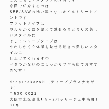
今回ご紹介するのは
SEE/SAWの洗い流さないオイルトリートメ
ントです
フラットタイプは
やわらかく面を整えて魅せるまとまりの美し
いスタイルに
そしてシャープタイプは
やわらかく立体感を魅せる動きの美しいスタ
イルに
仕上げてくれます◎
ベタつかないのにしっかりツヤも出ておすす
めです！
deep+nakazaki
（ディーププラスナカザ
キ）
〒
530-0022
大阪市北区浪花町
5
－
2
パッサージュ中崎町
1
01
号