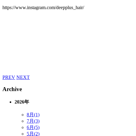
https://www.instagram.com/deepplus_hair/
PREV
NEXT
Archive
2026年
8月(1)
7月(3)
6月(5)
5月(2)