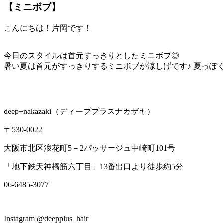
【ミニボブ】
こんにちは！片岡です！
今日のスタイルは首元すっきりとしたミニボブ◎
暑い夏は首元がすっきりするミニボブが涼しげです♪ 夏っぽ
deep+nakazaki
（ディーププラスナカザキ）
〒
530-0022
大阪市北区浪花町
5
－
2
パッサージュ中崎町
101
号
「地下鉄天神橋筋六丁目」
13
番出口より徒歩約
5
分
06-6485-3077
Instagram @deepplus_hair