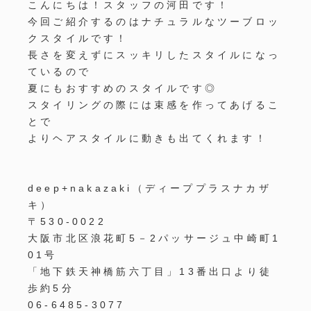
こんにちは！スタッフの河田です！
今回ご紹介するのはナチュラルなツーブロッ
クスタイルです！
長さを変えずにスッキリしたスタイルになっ
ているので
夏にもおすすめのスタイルです◎
スタイリングの際には束感を作ってあげるこ
とで
よりヘアスタイルに動きも出てくれます！
deep+nakazaki
（ディーププラスナカザ
キ）
〒
530-0022
大阪市北区浪花町
5
－
2
パッサージュ中崎町
1
01
号
「地下鉄天神橋筋六丁目」
13
番出口より徒
歩約
5
分
06-6485-3077