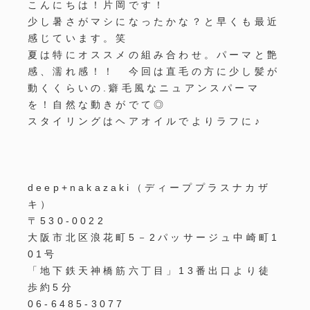
こんにちは！片岡です！
少し暑さがマシになったかな？と早くも最近
感じています。笑
夏は特にオススメの組み合わせ。パーマと艶
感、濡れ感！！ 今回は直毛の方に少し髪が
動くくらいの.癖毛風なニュアンスパーマ
を！自然な動きがでて◎
スタイリングはヘアオイルでよりラフに♪
deep+nakazaki
（ディーププラスナカザ
キ）
〒
530-0022
大阪市北区浪花町
5
－
2
パッサージュ中崎町
1
01
号
「地下鉄天神橋筋六丁目」
13
番出口より徒
歩約
5
分
06-6485-3077