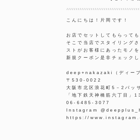
こんにちは！片岡です！
お店でセットしてもらって
そこで当店でスタイリング
ストがお客様にあったモノ
新規クーポン是非チェック
deep+nakazaki
（ディー
〒
530-0022
大阪市北区浪花町
5
－
2
パッ
「地下鉄天神橋筋六丁目」
1
06-6485-3077
Instagram @deepplus_
https://www.instagram