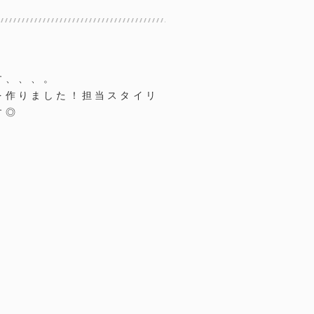
す、、、。
を作りました！担当スタイリ
す◎