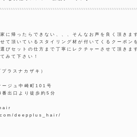
も家に帰ったらできない、、、そんなお声を良く頂きま
させて頂いているスタイリング材が付いてくるクーポン
を選びセットの仕方まで丁寧にレクチャーさせて頂きま
してみて下さい！
ププラスナカザキ）
サージュ中崎町
101
号
3
番出口より徒歩約
5
分
hair
.com/deepplus_hair/