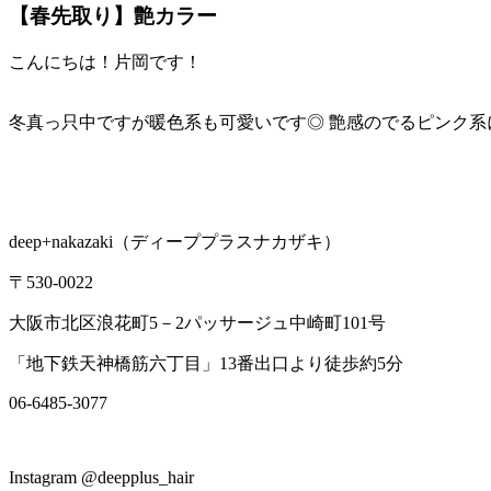
【春先取り】艶カラー
こんにちは！片岡です！
冬真っ只中ですが暖色系も可愛いです◎ 艶感のでるピンク
deep+nakazaki
（ディーププラスナカザキ）
〒
530-0022
大阪市北区浪花町
5
－
2
パッサージュ中崎町
101
号
「地下鉄天神橋筋六丁目」
13
番出口より徒歩約
5
分
06-6485-3077
Instagram @deepplus_hair