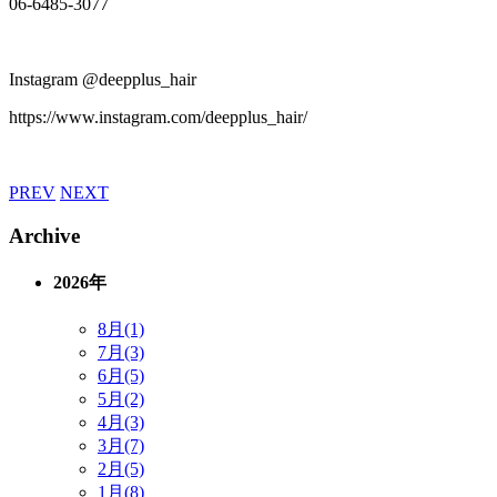
06-6485-3077
Instagram @deepplus_hair
https://www.instagram.com/deepplus_hair/
PREV
NEXT
Archive
2026年
8月(1)
7月(3)
6月(5)
5月(2)
4月(3)
3月(7)
2月(5)
1月(8)