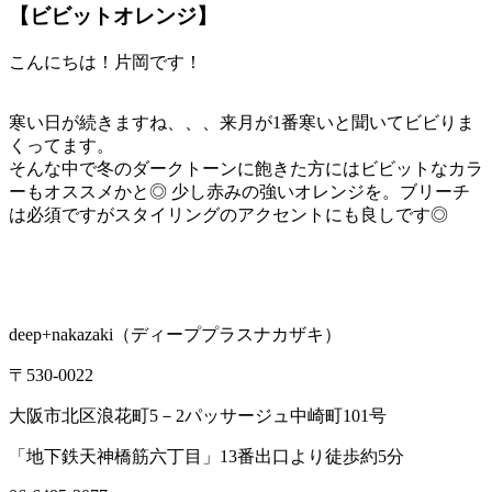
【ビビットオレンジ】
こんにちは！片岡です！
寒い日が続きますね、、、来月が1番寒いと聞いてビビりま
くってます。
そんな中で冬のダークトーンに飽きた方にはビビットなカラ
ーもオススメかと◎ 少し赤みの強いオレンジを。ブリーチ
は必須ですがスタイリングのアクセントにも良しです◎
deep+nakazaki
（ディーププラスナカザキ）
〒
530-0022
大阪市北区浪花町
5
－
2
パッサージュ中崎町
101
号
「地下鉄天神橋筋六丁目」
13
番出口より徒歩約
5
分