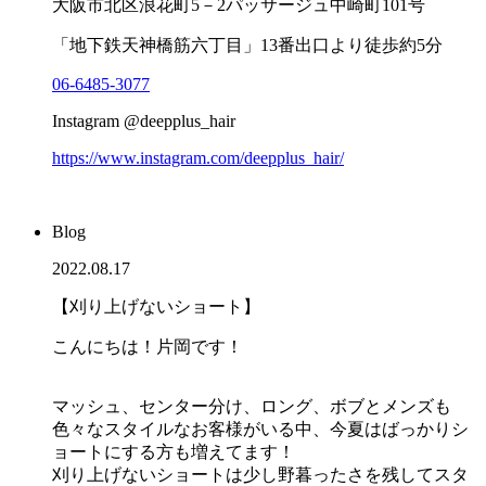
大阪市北区浪花町
5
－
2
パッサージュ中崎町
101
号
「地下鉄天神橋筋六丁目」
13
番出口より徒歩約
5
分
06-6485-3077
Instagram @deepplus_hair
https://www.instagram.com/deepplus_hair/
Blog
2022.08.17
【刈り上げないショート】
こんにちは！片岡です！
マッシュ、センター分け、ロング、ボブとメンズも
色々なスタイルなお客様がいる中、今夏はばっかりシ
ョートにする方も増えてます！
刈り上げないショートは少し野暮ったさを残してスタ