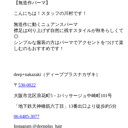
【無造作パーマ】
こんにちは！スタッフの川村です！
無造作に動くニュアンスパーマ
襟足は刈り上げず自然に残すスタイルが秋冬らしくて
◎
シンプルな服装の方はパーマでアクセントをつけて楽
しむのもおすすめです！
deep+nakazaki
（ディーププラスナカザキ）
〒
530-0022
大阪市北区浪花町
5
－
2
パッサージュ中崎町
101
号
「地下鉄天神橋筋六丁目」
13
番出口より徒歩約
5
分
06-6485-3077
Instagram @deepplus_hair