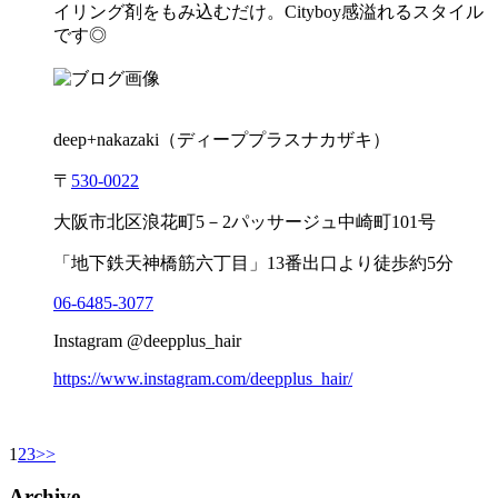
イリング剤をもみ込むだけ。Cityboy感溢れるスタイル
です◎
deep+nakazaki
（ディーププラスナカザキ）
〒
530-0022
大阪市北区浪花町
5
－
2
パッサージュ中崎町
101
号
「地下鉄天神橋筋六丁目」
13
番出口より徒歩約
5
分
06-6485-3077
Instagram @deepplus_hair
https://www.instagram.com/deepplus_hair/
1
2
3
>>
Archive