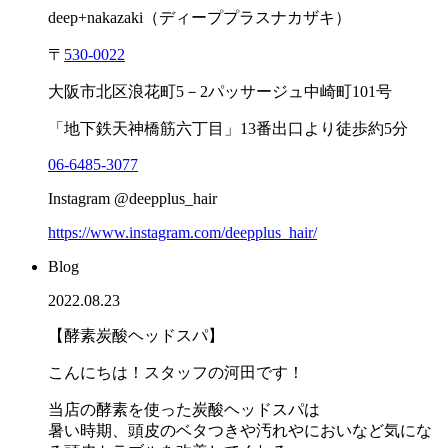
deep+nakazaki
（ディーププラスナカザキ）
〒
530-0022
大阪市北区浪花町
5
－
2
パッサージュ中崎町
101
号
「地下鉄天神橋筋六丁目」
13
番出口より徒歩約
5
分
06-6485-3077
Instagram @deepplus_hair
https://www.instagram.com/deepplus_hair/
Blog
2022.08.23
【酵素炭酸ヘッドスパ】
こんにちは！スタッフの河田です！
当店の酵素を使った炭酸ヘッドスパは
暑い時期、頭皮のベタつきや汚れやにおいなど気にな