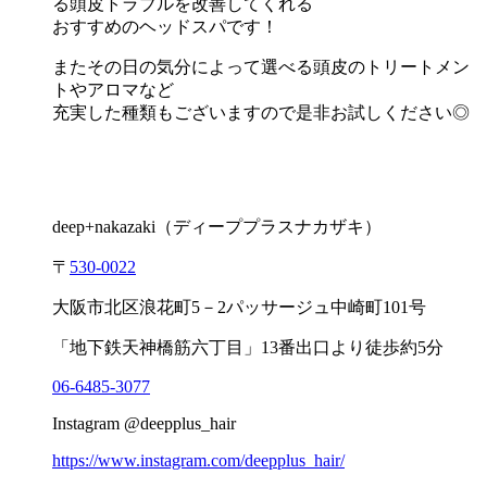
る頭皮トラブルを改善してくれる
おすすめのヘッドスパです！
またその日の気分によって選べる頭皮のトリートメン
トやアロマなど
充実した種類もございますので是非お試しください◎
deep+nakazaki
（ディーププラスナカザキ）
〒
530-0022
大阪市北区浪花町
5
－
2
パッサージュ中崎町
101
号
「地下鉄天神橋筋六丁目」
13
番出口より徒歩約
5
分
06-6485-3077
Instagram @deepplus_hair
https://www.instagram.com/deepplus_hair/